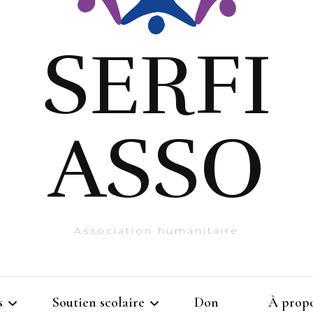
SERFI
ASSO
Association humanitaire
s
Soutien scolaire
Don
À prop