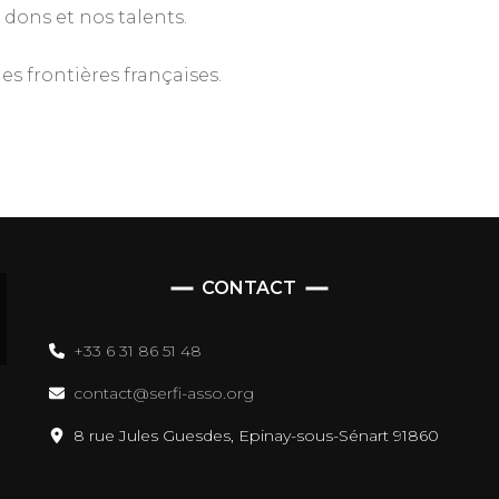
dons et nos talents.
s frontières françaises.
CONTACT
+33 6 31 86 51 48
contact@serfi-asso.org
8 rue Jules Guesdes, Epinay-sous-Sénart 91860