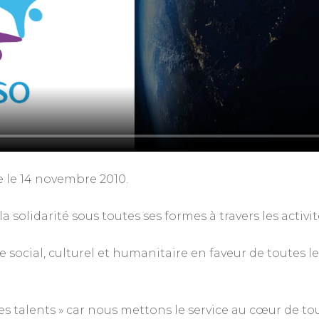
e le 14 novembre 2010.
 solidarité sous toutes ses formes à travers les activit
social, culturel et humanitaire en faveur de toutes l
ses talents » car nous mettons le service au cœur de t