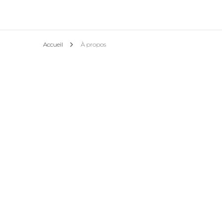
Actualités & Action
Accueil
À propos
l’Asso
Conseils et astuces