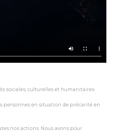
és sociales, culturelles et humanitaires.
es personnes en situation de précarité en
outes nos actions. Nous avons pour