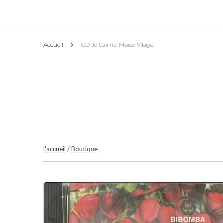
Actualités & Action
Accueil
CD Je t’aime, Moïse Mbiye:
l’Asso
Conseils et astuces
l'accueil
/
Boutique