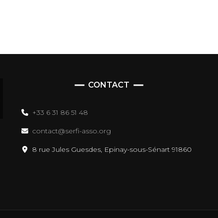
CONTACT
+33 6 31 86 51 48
contact@serfi-asso.org
8 rue Jules Guesdes, Epinay-sous-Sénart 91860