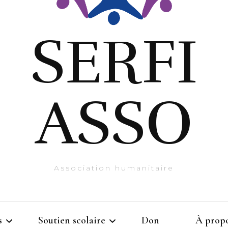
SERFI
ASSO
Association humanitaire
s
Soutien scolaire
Don
À prop