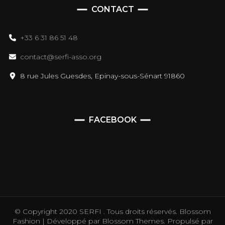
CONTACT
+33 6 31 86 51 48
contact@serfi-asso.org
8 rue Jules Guesdes, Epinay-sous-Sénart 91860
FACEBOOK
© Copyright 2020 SERFI . Tous droits réservés.
Blossom
Fashion | Développé par
Blossom Themes
. Propulsé par