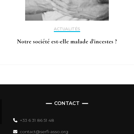
ACTUALITÉS
Notre société est-elle malade d’incestes ?
CONTACT
+33 6 31 86 51 48
contact@serfi-asso.org