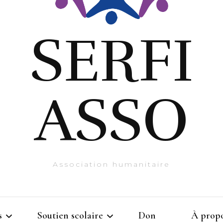
SERFI
ASSO
Association humanitaire
s
Soutien scolaire
Don
À prop