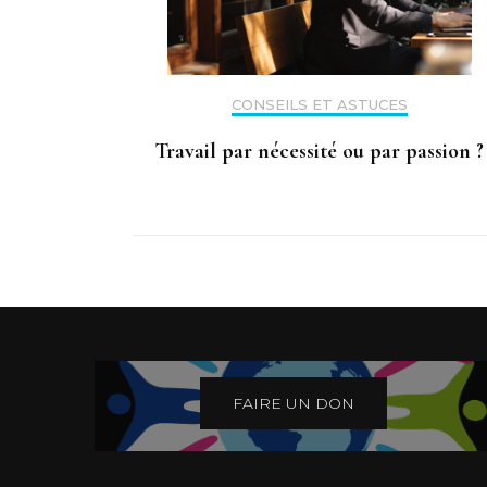
CONSEILS ET ASTUCES
Travail par nécessité ou par passion ?
FAIRE UN DON