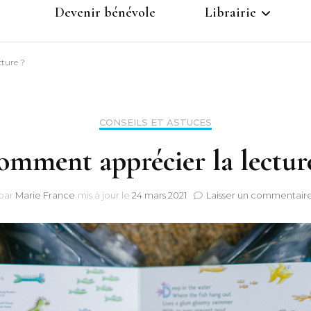
Devenir bénévole
Librairie
s de
Inscription
ture ?
Panier
Compte
CONSEILS ET ASTUCES
mment apprécier la lectur
par
Marie France
mis à jour le
24 mars 2021
Laisser un commentair