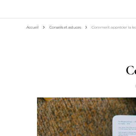
Actualités & Action
Accueil
Conseils et astuces
Comment apprécier la lec
l’Asso
Conseils et astuces
Co