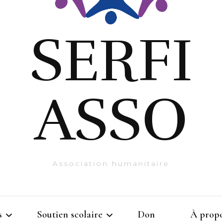
SERFI
ASSO
Association humanitaire
s
Soutien scolaire
Don
À prop